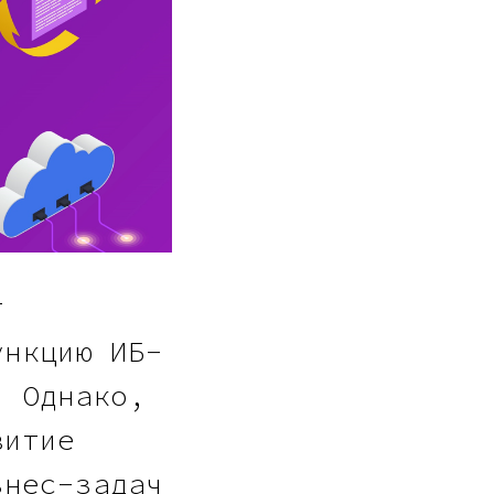
т
ункцию ИБ-
. Однако,
витие
знес-задач