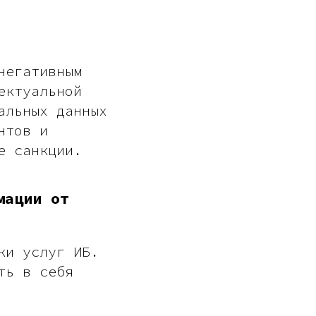
негативным
ектуальной
альных данных
нтов и
е санкции.
мации от
ки услуг ИБ.
ть в себя