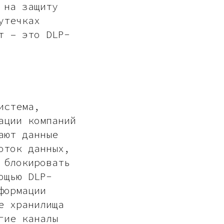
 на защиту
утечках
т – это DLP-
истема,
ации компаний
ают данные
оток данных,
 блокировать
ощью DLP-
формации
е хранилища
гие каналы