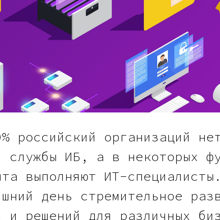
0% российский организаций не
й службы ИБ, а в некоторых ф
нта выполняют ИТ-специалисты
яшний день стремительное раз
й и решений для различных би