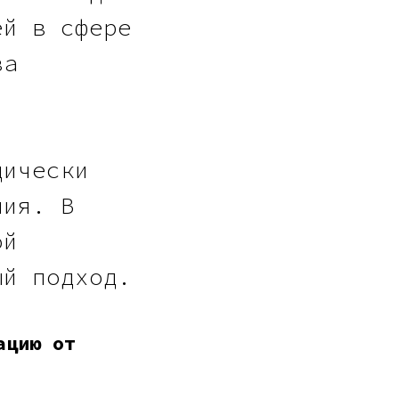
ей в сфере
ва
дически
ния. В
ой
ый подход.
ацию от