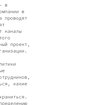
 в
омпании в
а проводят
ят
т каналы
того
ный проект,
ганизации.
литики
ые
отрудников,
ься, какие
храниться.
пределению