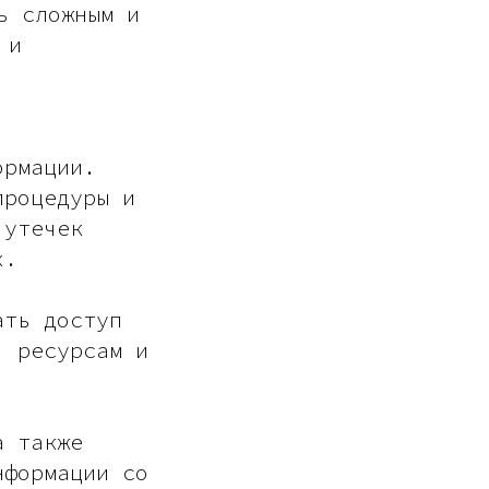
ь сложным и
 и
ормации.
процедуры и
 утечек
х.
ать доступ
, ресурсам и
а также
нформации со