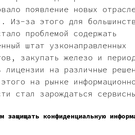
овало появление новых отрасл
й. Из-за этого для большинст
стало проблемой содержать
енный штат узконаправленных
тов, закупать железо и перио
ь лицензии на различные реше
 этого на рынке информационн
сти стал зарождаться сервисн
м защищать конфиденциальную информ