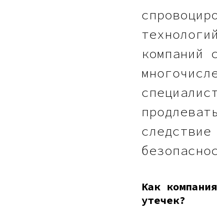
спровоцир
технологи
компаний 
многочисл
специалис
продлеват
следствие
безопасно
Как компания
утечек?