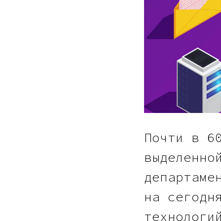
Почти в 6
выделенно
департаме
на сегодн
технологи