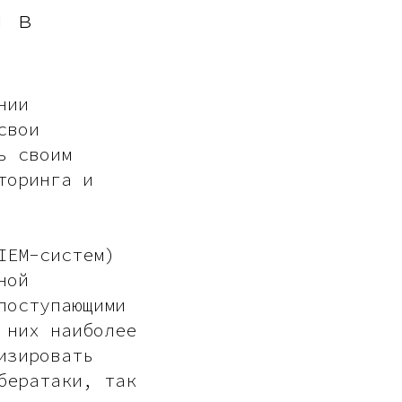
я в
нии
свои
ь своим
торинга и
IEM-систем)
ной
поступающими
 них наиболее
изировать
бератаки, так