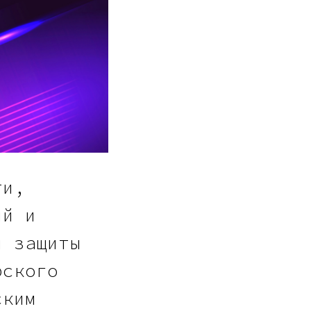
ти,
ий и
и защиты
рского
ским