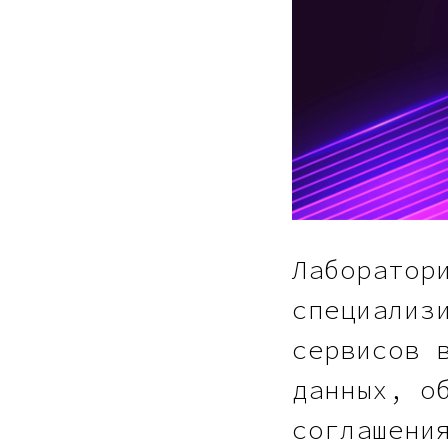
Лаборатор
специализ
сервисов 
данных, о
соглашени