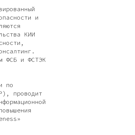
зированный
опасности и
ляются
льства КИИ
сности,
онсалтинг.
м ФСБ и ФСТЭК
и по
P), проводит
нформационной
повышения
eness»