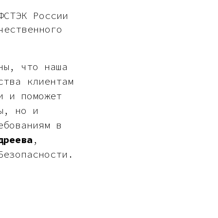
ФСТЭК России
чественного
ны, что наша
ства клиентам
и и поможет
ы, но и
ебованиям в
дреева
,
Безопасности.