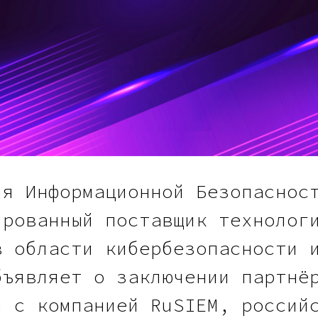
ия Информационной Безопаснос
ированный поставщик технолог
в области кибербезопасности 
бъявляет о заключении партнё
я с компанией RuSIEM, россий