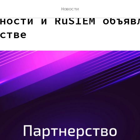
ория Информационной
Новости
ности и RuSIEM объяв
стве