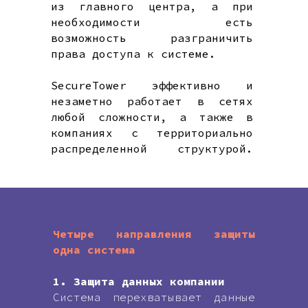
из главного центра, а при
необходимости есть
возможность разграничить
права доступа к системе.
SecureTower эффективно и
незаметно работает в сетях
любой сложности, а также в
компаниях с территориально
распределенной структурой.
Внедрение, настройка и
управление системой в таких
организациях происходит
централизованно – возможность
из центрального офиса
Четыре направления защиты
контролировать филиалы
одна система
позволяет значительно снизить
затраты службы безопасности
1. Защита данных компании
на персонал.
Система перехватывает данные