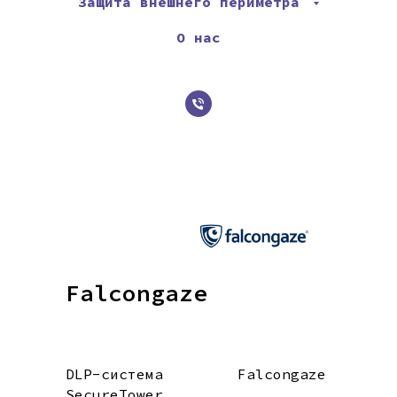
Защита внешнего периметра
О нас
Falcongaze
DLP-система Falcongaze
SecureTower